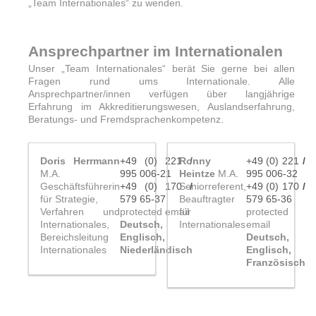
„Team Internationales“ zu wenden.
Ansprechpartner im Internationalen
Unser „Team Internationales“ berät Sie gerne bei allen
Fragen rund ums Internationale. Alle
Ansprechpartner/innen verfügen über langjährige
Erfahrung im Akkreditierungswesen, Auslandserfahrung,
Beratungs- und Fremdsprachenkompetenz.
Doris Herrmann
+49 (0) 221
Ronny
/
+49 (0) 221
/
M.A.
995 006-21
Heintze
M.A.
995 006-32
Geschäftsführerin
+49 (0) 170
Seniorreferent,
/
+49 (0) 170
/
für Strategie,
579 65-37
Beauftragter
579 65-36
Verfahren und
protected email
für
protected
Internationales,
Deutsch,
Internationales
email
Bereichsleitung
Englisch,
Deutsch,
Internationales
Niederländisch
Englisch,
Französisch